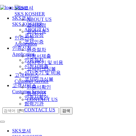
SKS코셔
SKS KOSHER
SKS코셔
ABOUT US
SKS KOSHER
코셔장점
ABOUT US
코셔인증
코셔장점
인증신청
코셔인증
Application
인증신청
인증절차
Application
신청서제출
인증절차
심사주기 및 비용
신청서제출
코셔마크심볼
심사주기 및 비용
고객서비스
코셔마크심볼
Customer Service
고객서비스
인증서확인
Customer Service
협력기관
인증서확인
CONTACT US
협력기관
CONTACT US
SKS코셔