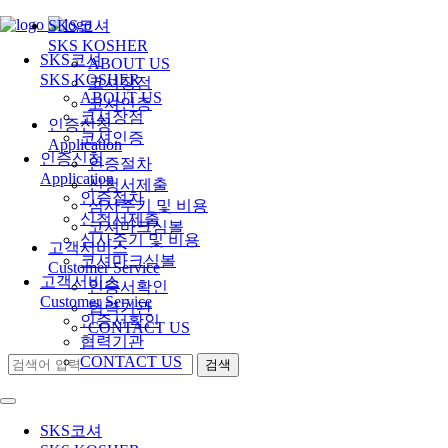
SKS코셔
SKS KOSHER
SKS코셔
ABOUT US
SKS KOSHER
코셔장점
ABOUT US
코셔인증
코셔장점
인증신청
코셔인증
Application
인증신청
인증절차
Application
신청서제출
인증절차
심사주기 및 비용
신청서제출
코셔마크심볼
심사주기 및 비용
고객서비스
코셔마크심볼
Customer Service
고객서비스
인증서확인
Customer Service
협력기관
인증서확인
CONTACT US
협력기관
CONTACT US
SKS코셔