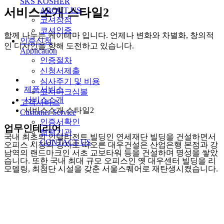
SKS KOSHER
서비스소개 스타일2
ABOUT US
코셔장점
코셔인증
함께 나누는 케이테마 입니다. 언제나 변화와 차별화, 창의적
인증신청
인 디자인을 향해 도전하고 있습니다.
Application
인증절차
신청서제출
심사주기 및 비용
제품서비스
코셔마크심볼
서비스소개
고객서비스
서비스소개 스타일2
Customer Service
인증서확인
업무인테리어
협력기관
국내 최초의 인텔리전트 빌딩인 연세재단 빌딩을 건설하면서
CONTACT US
오피스 시장의 강자로 떠오른 대우건설은 산업은행 본점과 강
남역의 랜드마크인 서초 교보타워 등을 건설하며 명성을 쌓았
습니다. 또한 국내 최대 규모 오피스인 옛 대우센터 빌딩을 리
모델링, 최첨단 시설을 갖춘 서울스퀘어로 재탄생시켰습니다.