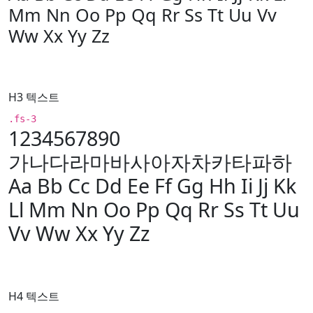
Mm Nn Oo Pp Qq Rr Ss Tt Uu Vv
Ww Xx Yy Zz
H3 텍스트
.fs-3
1234567890
가나다라마바사아자차카타파하
Aa Bb Cc Dd Ee Ff Gg Hh Ii Jj Kk
Ll Mm Nn Oo Pp Qq Rr Ss Tt Uu
Vv Ww Xx Yy Zz
H4 텍스트