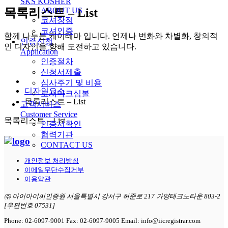
SKS KOSHER
목록리스트 – List
ABOUT US
코셔장점
코셔인증
함께 나누는 케이테마 입니다. 언제나 변화와 차별화, 창의적
인증신청
인 디자인을 향해 도전하고 있습니다.
Application
인증절차
신청서제출
심사주기 및 비용
디자인요소
코셔마크심볼
목록리스트 – List
고객서비스
Customer Service
목록리스트 – List
인증서확인
협력기관
CONTACT US
개인정보 처리방침
이메일무단수집거부
이용약관
㈜ 아이아이씨인증원 서울특별시 강서구 허준로 217 가양테크노타운 803-2
[우편번호 07531]
Phone: 02-6097-9001 Fax: 02-6097-9005 Email: info@iicregistrar.com