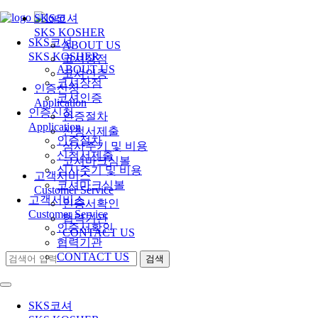
SKS코셔
SKS KOSHER
SKS코셔
ABOUT US
SKS KOSHER
코셔장점
ABOUT US
코셔인증
코셔장점
인증신청
코셔인증
Application
인증신청
인증절차
Application
신청서제출
인증절차
심사주기 및 비용
신청서제출
코셔마크심볼
심사주기 및 비용
고객서비스
코셔마크심볼
Customer Service
고객서비스
인증서확인
Customer Service
협력기관
인증서확인
CONTACT US
협력기관
CONTACT US
SKS코셔